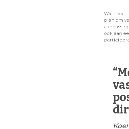
Wanneer R
plan om ve
aanpassin
ook aan e
participer
“M
va
pos
di
Koen