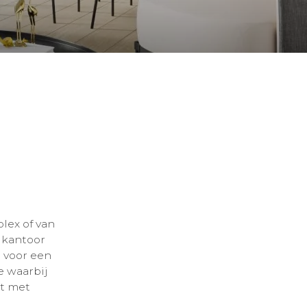
lex of van
 kantoor
 voor een
e waarbij
at met