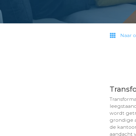
Naar o
Transf
Transforma
leegstaand
wordt get
grondige a
de kantoo
aandacht 