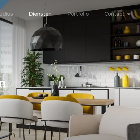
udius
Diensten
Portfolio
Contact
en