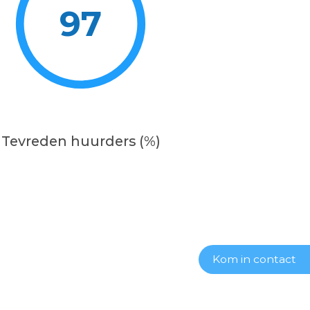
97
Tevreden huurders (%)
Kom in contact