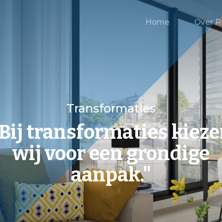
Home
Over R
Transformaties
Bij transformaties kiez
wij voor een grondige
aanpak."