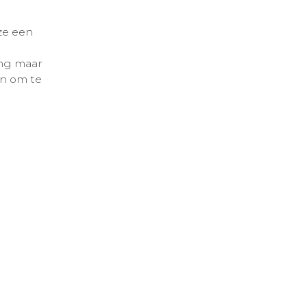
ze een
ng maar
n om te