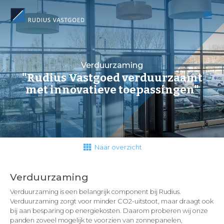
Verduurzaming
"Rudius Vastgoed verduurzaamt
met innovatieve toepassingen"
Naar overzicht
Verduurzaming
Verduurzaming is een belangrijk component bij Rudius.
Verduurzaming zorgt voor minder CO2-uitstoot, maar draagt ook
bij aan besparing op energiekosten. Daarom proberen wij onze
panden zoveel mogelijk te voorzien van zonnepanelen,